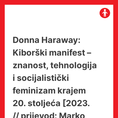
Skip
to
content
Donna Haraway:
Kiborški manifest –
znanost, tehnologija
i socijalistički
feminizam krajem
20. stoljeća [2023.
// prijevod: Marko