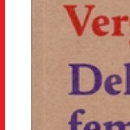
OK!
PRETPLATI SE
PROSTOR
Multimedijalni institut
(net.kulturni klub MaMa)
Preradovićeva 18,
10000 Zagreb
radno vrijeme kluba: