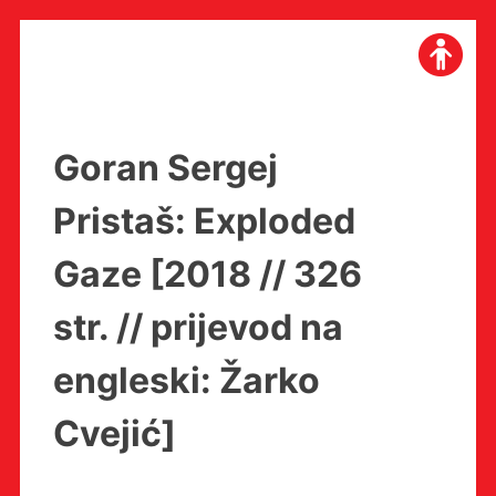
Skip
to
content
Goran Sergej
Pristaš: Exploded
Gaze [2018 // 326
str. // prijevod na
engleski: Žarko
Cvejić]