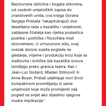
Raznovrsna oblicima i bogata stilovima,
od osobnih umjetničkih zapisa do
znanstvenih uvida, ova knjiga Gorana
Sergeja Pristaša “rekapitulirajući dva
desetljeća rada u kazalištu i umjetnosti,
zabljesne čitatelja kao rijetka poslastica
poetike i političke i filozofske misli
istovremeno. U virtuoznom stilu, ovaj
svezak donosi svježe poglede na
gledanje, vrijeme i produkciju kroz koje se
maštovite i kritičke sile kazališta iznova
izmišljaju preko granica teatra. Kao i
Jean-Luc Godard, Mladen Stilinović ili
Anne Boyer, Pristaš udahnjuje novi život
kompaktnom promišljanju iz same
umjetnosti koje može promijeniti naš
pogled na svijet ako slijedimo njegove
mudre implikacije.”