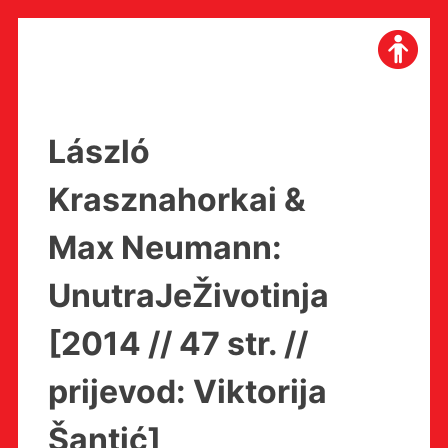
Skip
to
content
László
Krasznahorkai &
Max Neumann:
UnutraJeŽivotinja
[2014 // 47 str. //
prijevod: Viktorija
Šantić]