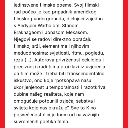
jedinstvene filmske poeme. Svoj filmski
rad počeo je kao pripadnik američkog
filmskog undergrounda, djelujući zajedno
s Andyjem Warholom, Stanom
Brakhageom i Jonasom Mekasom.
Njegovi se radovi direktno obraćaju
filmskoj srži, elementima i njihovim
međuodnosima: svjetlosti, ritmu, pogledu,
rezu (…). Autorova privrženost celuloidu i
preciznoj izradi filma proizlazi iz uvjerenja
da film može i treba biti transcendentalno
iskustvo, ono koje “potkopava našu
ukorijenjenost u temporalnosti i razotkriva
dubine našeg realiteta, koje nam
omogućuje potpuniji osjećaj sebstva i
svijeta koje nas okružuje”. Sve to Kino
posvećenost čini jednom od najvažnijih
suvremenih poetika filma.