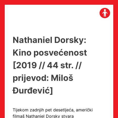
Skip
to
content
Nathaniel Dorsky:
Kino posvećenost
[2019 // 44 str. //
prijevod: Miloš
Đurđević]
Tijekom zadnjih pet desetljeća, američki
filmaš Nathaniel Dorsky stvara