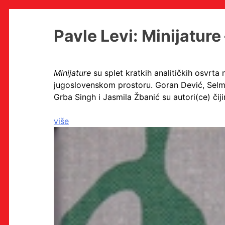
Skip
Pavle Levi: Minijature –
to
content
Minijature
su splet kratkih analitičkih osvrta
jugoslovenskom prostoru. Goran Dević, Selma
MULTIMEDIJALNI INSTITUT
Grba Singh i Jasmila Žbanić su autori(ce) čij
MAMA
MEDIJSKI ARHIV / KATALOG
više
PROGRAMI I PROJEKTI
VIDEO I AUDIO ARHIVA
IZDAVAŠTVO
SURADNJE
KONTAKT
en
hr