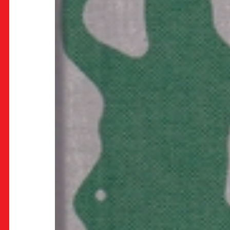
OK!
PRETPLATI SE
PROSTOR
Multimedijalni institut
(net.kulturni klub MaMa)
Preradovićeva 18,
10000 Zagreb
radno vrijeme kluba: