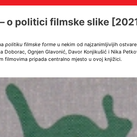
 o politici filmske slike [2021
 na
politiku filmske forme
u nekim od najzanimljivijih ostvar
 Doborac, Ognjen Glavonić, Davor Konjikušić i Nika Petko
im filmovima pripada centralno mjesto u ovoj knjižici.