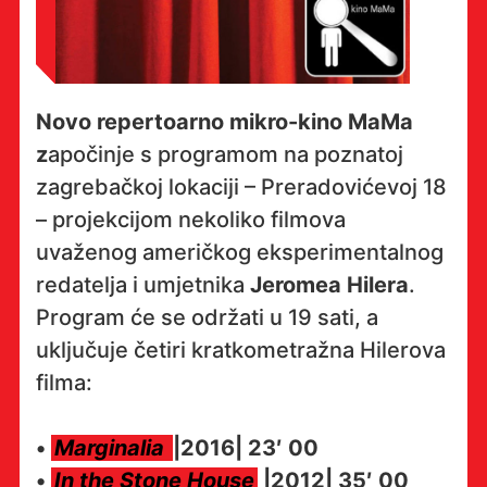
Novo repertoarno mikro-kino MaMa
z
apočinje s programom na poznatoj
zagrebačkoj lokaciji – Preradovićevoj 18
– projekcijom nekoliko filmova
uvaženog američkog eksperimentalnog
redatelja i umjetnika
Jeromea Hilera
.
Program će se održati u 19 sati, a
uključuje četiri kratkometražna Hilerova
filma:
•
Marginalia
|2016| 23′ 00
•
In the Stone House
|2012| 35′ 00