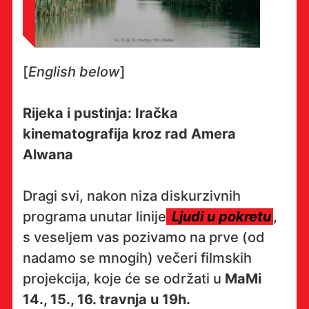
[
English below
]
Rijeka i pustinja: Iračka
kinematografija kroz rad Amera
Alwana
Dragi svi, nakon niza diskurzivnih
programa unutar linije
Ljudi u pokretu
,
s veseljem vas pozivamo na prve (od
nadamo se mnogih) večeri filmskih
projekcija, koje će se održati u
MaMi
14., 15., 16. travnja u 19h.