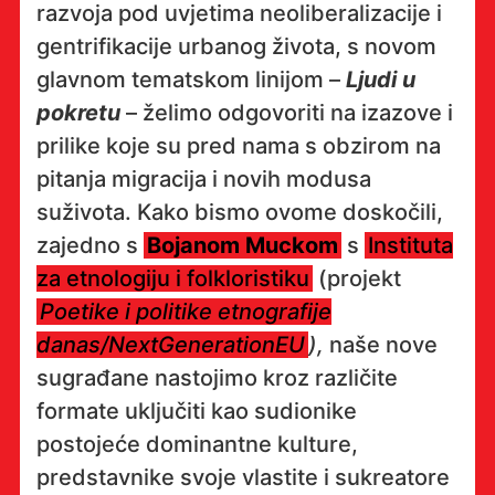
razvoja pod uvjetima neoliberalizacije i
gentrifikacije urbanog života, s novom
glavnom tematskom linijom –
Ljudi u
pokretu
– želimo odgovoriti na izazove i
prilike koje su pred nama s obzirom na
pitanja migracija i novih modusa
suživota. Kako bismo ovome doskočili,
zajedno s
Bojanom Muckom
s
Instituta
za etnologiju i folkloristiku
(projekt
Poetike i politike etnografije
danas/NextGenerationEU
),
naše nove
sugrađane nastojimo kroz različite
formate uključiti kao sudionike
postojeće dominantne kulture,
predstavnike svoje vlastite i sukreatore