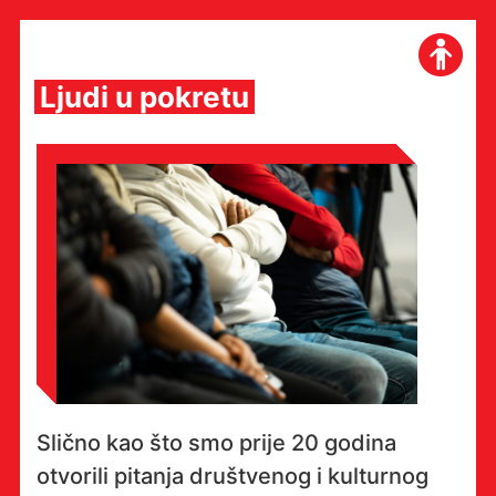
Skip
to
content
Ljudi u pokretu
Slično kao što smo prije 20 godina
otvorili pitanja društvenog i kulturnog