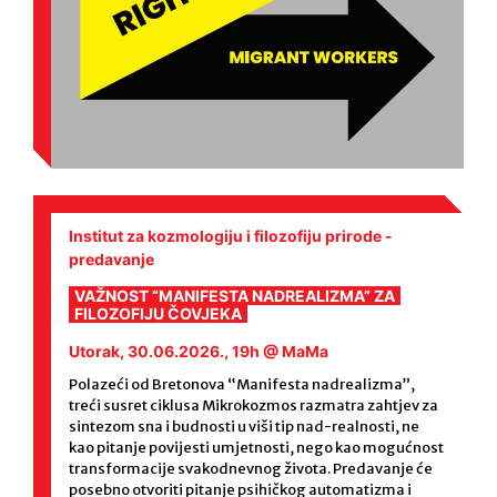
Stariji postovi
Institut za kozmologiju i filozofiju prirode -
predavanje
VAŽNOST “MANIFESTA NADREALIZMA” ZA
FILOZOFIJU ČOVJEKA
Utorak, 30.06.2026., 19h @ MaMa
Polazeći od Bretonova “Manifesta nadrealizma”,
treći susret ciklusa Mikrokozmos razmatra zahtjev za
sintezom sna i budnosti u viši tip nad-realnosti, ne
kao pitanje povijesti umjetnosti, nego kao mogućnost
transformacije svakodnevnog života. Predavanje će
posebno otvoriti pitanje psihičkog automatizma i