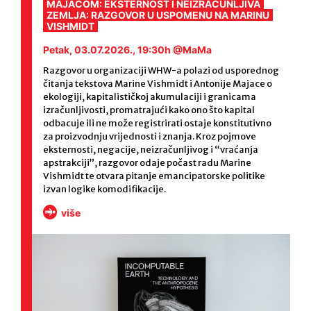
MAJACOM: EKSTERNOST I NEIZRAČUNLJIVA
ZEMLJA: RAZGOVOR U USPOMENU NA MARINU
VISHMIDT
Petak, 03.07.2026., 19:30h @MaMa
Razgovor u organizaciji WHW-a polazi od usporednog
čitanja tekstova Marine Vishmidt i Antonije Majace o
ekologiji, kapitalističkoj akumulaciji i granicama
izračunljivosti, promatrajući kako ono što kapital
odbacuje ili ne može registrirati ostaje konstitutivno
za proizvodnju vrijednosti i znanja. Kroz pojmove
eksternosti, negacije, neizračunljivog i “vraćanja
apstrakciji”, razgovor odaje počast radu Marine
Vishmidt te otvara pitanje emancipatorske politike
izvan logike komodifikacije.
više