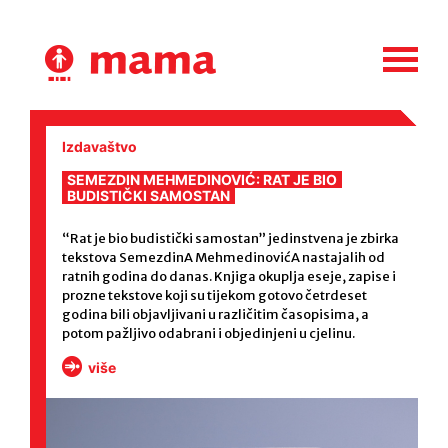
Skip
to
content
Izdavaštvo
SEMEZDIN MEHMEDINOVIĆ: RAT JE BIO
BUDISTIČKI SAMOSTAN
“Rat je bio budistički samostan” jedinstvena je zbirka
tekstova SemezdinA MehmedinovićA nastajalih od
ratnih godina do danas. Knjiga okuplja eseje, zapise i
prozne tekstove koji su tijekom gotovo četrdeset
godina bili objavljivani u različitim časopisima, a
potom pažljivo odabrani i objedinjeni u cjelinu.
više