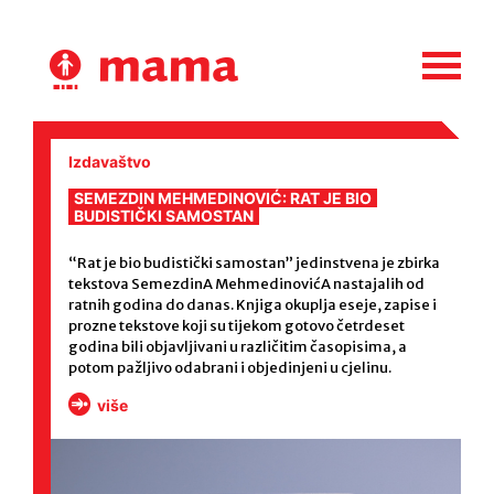
Skip
to
content
Izdavaštvo
SEMEZDIN MEHMEDINOVIĆ: RAT JE BIO
BUDISTIČKI SAMOSTAN
“Rat je bio budistički samostan” jedinstvena je zbirka
tekstova SemezdinA MehmedinovićA nastajalih od
ratnih godina do danas. Knjiga okuplja eseje, zapise i
prozne tekstove koji su tijekom gotovo četrdeset
godina bili objavljivani u različitim časopisima, a
potom pažljivo odabrani i objedinjeni u cjelinu.
više