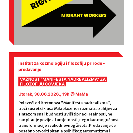
Stariji postovi
Institut za kozmologiju i filozofiju prirode -
predavanje
VAŽNOST “MANIFESTA NADREALIZMA” ZA
FILOZOFIJU ČOVJEKA
Utorak, 30.06.2026., 19h @ MaMa
Polazeći od Bretonova “Manifesta nadrealizma”,
treći susret ciklusa Mikrokozmos razmatra zahtjev za
sintezom sna i budnosti u viši tip nad-realnosti, ne
kao pitanje povijesti umjetnosti, nego kao mogućnost
transformacije svakodnevnog života. Predavanje će
posebno otvoriti pitanje psihičkog automatizma i