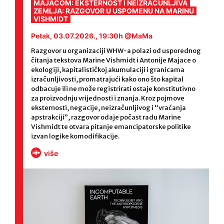
MAJACOM: EKSTERNOST I NEIZRAČUNLJIVA
ZEMLJA: RAZGOVOR U USPOMENU NA MARINU
VISHMIDT
Petak, 03.07.2026., 19:30h @MaMa
Razgovor u organizaciji WHW-a polazi od usporednog
čitanja tekstova Marine Vishmidt i Antonije Majace o
ekologiji, kapitalističkoj akumulaciji i granicama
izračunljivosti, promatrajući kako ono što kapital
odbacuje ili ne može registrirati ostaje konstitutivno
za proizvodnju vrijednosti i znanja. Kroz pojmove
eksternosti, negacije, neizračunljivog i “vraćanja
apstrakciji”, razgovor odaje počast radu Marine
Vishmidt te otvara pitanje emancipatorske politike
izvan logike komodifikacije.
više