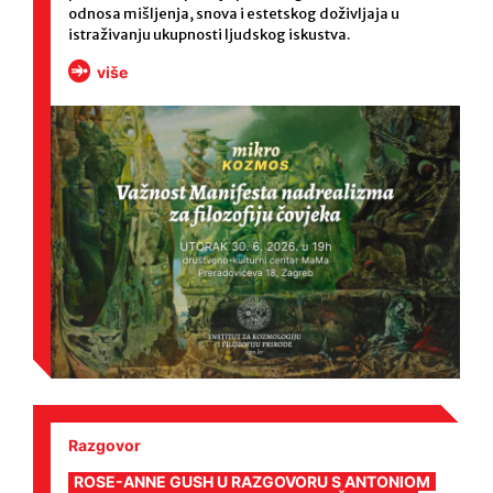
odnosa mišljenja, snova i estetskog doživljaja u
istraživanju ukupnosti ljudskog iskustva.
više
Razgovor
ROSE-ANNE GUSH U RAZGOVORU S ANTONIOM