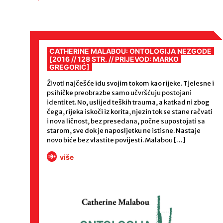
CATHERINE MALABOU: ONTOLOGIJA NEZGODE
[2016 // 128 STR. // PRIJEVOD: MARKO
GREGORIĆ]
Životi najčešće idu svojim tokom kao rijeke. Tjelesne i
psihičke preobrazbe samo učvršćuju postojani
identitet. No, uslijed teških trauma, a katkad ni zbog
čega, rijeka iskoči iz korita, njezin tok se stane račvati
i nova ličnost, bez presedana, počne supostojati sa
starom, sve dok je naposljetku ne istisne. Nastaje
novo biće bez vlastite povijesti. Malabou […]
više