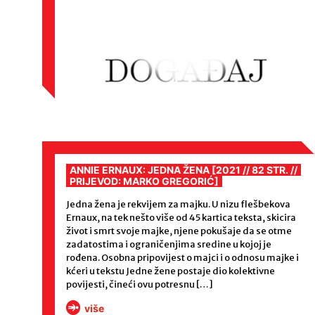
ANNIE ERNAUX: JEDNA ŽENA [2021 // 82 STR. //
PRIJEVOD: MARKO GREGORIĆ]
Jedna žena je rekvijem za majku. U nizu flešbekova
Ernaux, na tek nešto više od 45 kartica teksta, skicira
život i smrt svoje majke, njene pokušaje da se otme
zadatostima i ograničenjima sredine u kojoj je
rođena. Osobna pripovijest o majci i o odnosu majke i
kćeri u tekstu Jedne žene postaje dio kolektivne
povijesti, čineći ovu potresnu […]
više