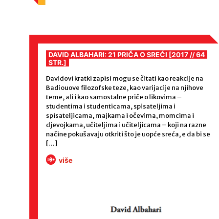
DAVID ALBAHARI: 21 PRIČA O SREĆI [2017 // 64
STR.]
Davidovi kratki zapisi mogu se čitati kao reakcije na
Badiouove filozofske teze, kao varijacije na njihove
teme, ali i kao samostalne priče o likovima –
studentima i studenticama, spisateljima i
spisateljicama, majkama i očevima, momcima i
djevojkama, učiteljima i učiteljicama – koji na razne
načine pokušavaju otkriti što je uopće sreća, e da bi se
[…]
više