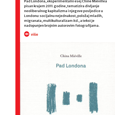
Pad Londona, eksperimentalni esej Chine Miévillea
pisan krajem 2011. godine, tematizira divljanje
neoliberalnog kapitalizma i njegove posljedice u
Londonu: socijalnu nejednakost, položaj mladih,
migranata, multikulturalizam itd., a tekst je
nadopunjen brojnim autorovim fotografijama.
više