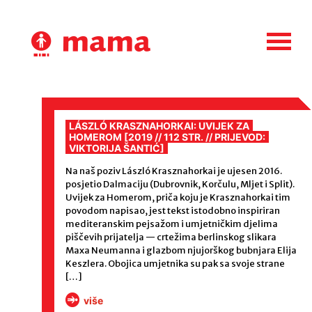
Skip
to
content
LÁSZLÓ KRASZNAHORKAI: UVIJEK ZA
HOMEROM [2019 // 112 STR. // PRIJEVOD:
VIKTORIJA ŠANTIĆ]
Na naš poziv László Krasznahorkai je ujesen 2016.
posjetio Dalmaciju (Dubrovnik, Korčulu, Mljet i Split).
Uvijek za Homerom, priča koju je Krasznahorkai tim
povodom napisao, jest tekst istodobno inspiriran
mediteranskim pejsažom i umjetničkim djelima
piščevih prijatelja — crtežima berlinskog slikara
Maxa Neumanna i glazbom njujorškog bubnjara Elija
Keszlera. Obojica umjetnika su pak sa svoje strane
[…]
više