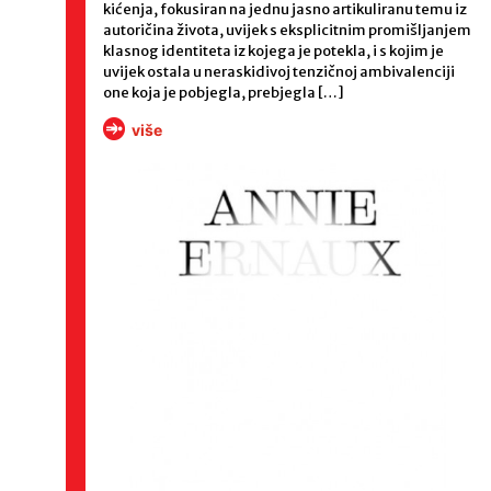
kićenja, fokusiran na jednu jasno artikuliranu temu iz
autoričina života, uvijek s eksplicitnim promišljanjem
klasnog identiteta iz kojega je potekla, i s kojim je
uvijek ostala u neraskidivoj tenzičnoj ambivalenciji
one koja je pobjegla, prebjegla […]
više