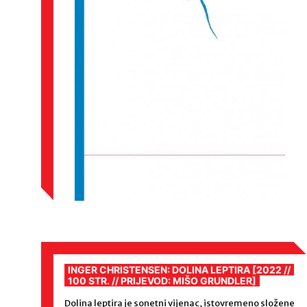
INGER CHRISTENSEN: DOLINA LEPTIRA [2022 //
100 STR. // PRIJEVOD: MIŠO GRUNDLER]
Dolina leptira je sonetni vijenac, istovremeno složene