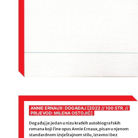
ANNIE ERNAUX: DOGAĐAJ [2022 // 100 STR. //
PRIJEVOD: MILENA OSTOJIĆ]
Događaj je jedan u nizu kratkih autobiografskih
romana koji čine opus Annie Ernaux, pisan u njenom
standardnom izvještajnom stilu, izravno i bez