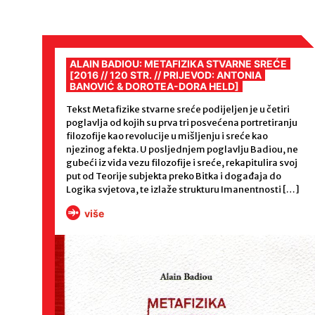
ALAIN BADIOU: METAFIZIKA STVARNE SREĆE
[2016 // 120 STR. // PRIJEVOD: ANTONIA
BANOVIĆ & DOROTEA-DORA HELD]
Tekst Metafizike stvarne sreće podijeljen je u četiri
poglavlja od kojih su prva tri posvećena portretiranju
filozofije kao revolucije u mišljenju i sreće kao
njezinog afekta. U posljednjem poglavlju Badiou, ne
gubeći iz vida vezu filozofije i sreće, rekapitulira svoj
put od Teorije subjekta preko Bitka i događaja do
Logika svjetova, te izlaže strukturu Imanentnosti […]
više