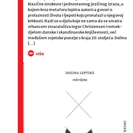
klasične strukture i jednostavnog jezičnog izraza, u
kojem kroz metaforu leptira autorica govori o
prolaznosti života i ljepoti koju pronalazi u njegovoj
krhkosti. Radi se o djelu koje ne samo da se smatra
vrhuncem stvaralaštva Inger Christensen i remek-
djelom danske i skandinavske književnosti, već
međašem svjetske poezije s kraja 20. stoljeća. Dolina
[…]
više