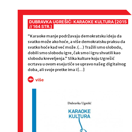
DUBRAVKA UGREŠIĆ: KARAOKE KULTURA [2015
// 164 STR.]
“Karaoke manje podržavaju demokratsku ideju da
svatko može ako hoće, a više demokratsku praksu da
svatko hoće kad već može. (…) Tražili smo slobodu,
dobili smo slobodu igre, čak smo i igru shvatili kao
slobodu kreveljenja.” Slika kulture koju Ugrešić
ocrtava u ovom eseju tiče se upravo našeg digitalnog
doba, ali svoje pretke ima i […]
više