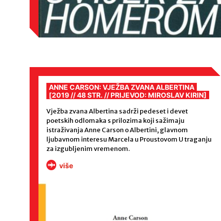
ANNE CARSON: VJEŽBA ZVANA ALBERTINA
[2019 // 48 STR. // PRIJEVOD: MIROSLAV KIRIN]
Vježba zvana Albertina sadrži pedeset i devet
poetskih odlomaka s prilozima koji sažimaju
istraživanja Anne Carson o Albertini, glavnom
ljubavnom interesu Marcela u Proustovom U traganju
za izgubljenim vremenom.
više