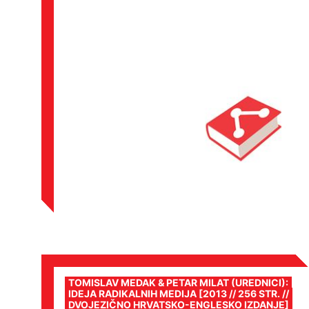
TOMISLAV MEDAK & PETAR MILAT (UREDNICI):
IDEJA RADIKALNIH MEDIJA [2013 // 256 STR. //
DVOJEZIČNO HRVATSKO-ENGLESKO IZDANJE]