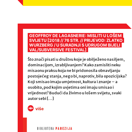
GEOFFROY DE LAGASNERIE: MISLITI U LOŠEM
SVIJETU [2018 // 76 STR. // PRIJEVOD: ZLATKO
WURZBERG / U SURADNJI S UDRUGOM BIJELI
VAL/SUBVERSIVE FESTIVAL]
Što znači pisati u društvu koje je obilježeno nasiljem,
dominacijom, izrabljivanjem? Kako zamisliti neku
misaonu praksu koja ne bi pridonosila obnavljanju
postojećeg stanja, nego bi, naprotiv, bila opozicijska?
Koji smisao imaju umjetnost, kultura i znanje – a
osobito, pod kojim uvjetima oni imaju smisao i
vrijednost? Budući da živimo u lošem svijetu, svaki
autor sebi […]
više