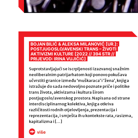
BOJAN BILIĆ & ALEKSA MILANOVIĆ [UR.]:
POSTJUGOSLO/AVENSKI TRANS – ŽIVOTI
AKTIVIZMI KULTURE [2022 // 394 STR //
PRIJEVOD: IRINA VUJIČIĆ]
Suprotstavljajući se iscrpljenosti izazvanoj snažnim
neoliberalnim patrijarhatom koji ponovo pokušava
učvrstiti granice između ‘muškaraca’ i ‘žena’, knjiga
istražuje do sada nedovoljno poznate priče i politike
trans života, aktivizama i kultura širom
postjugoslo/avenskog prostora. Napisana od strane
interdisciplinarnog kolektiva, knjiga otkriva
različitosti rodnih otjelovljenja, prezentacija i
reprezentacija, i smješta ih u kontekste rata, rasizma,
kapitalizma i […]
više