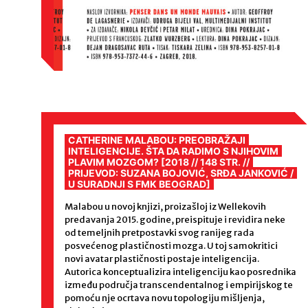
CATHERINE MALABOU: PREOBRAŽAJI
INTELIGENCIJE. ŠTA DA RADIMO S NJIHOVIM
PLAVIM MOZGOM? [2018 // 148 STR. //
PRIJEVOD: SUZANA BOJOVIĆ, SRĐA JANKOVIĆ /
U SURADNJI S FMK BEOGRAD]
Malabou u novoj knjizi, proizašloj iz Wellekovih
predavanja 2015. godine, preispituje i revidira neke
od temeljnih pretpostavki svog ranijeg rada
posvećenog plastičnosti mozga. U toj samokritici
novi avatar plastičnosti postaje inteligencija.
Autorica konceptualizira inteligenciju kao posrednika
između područja transcendentalnog i empirijskog te
pomoću nje ocrtava novu topologiju mišljenja,