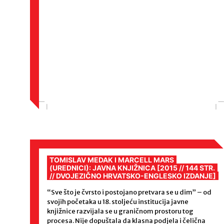
TOMISLAV MEDAK I MARCELL MARS
(UREDNICI): JAVNA KNJIŽNICA [2015 // 144 STR.
// DVOJEZIČNO HRVATSKO-ENGLESKO IZDANJE]
“Sve što je čvrsto i postojano pretvara se u dim” – od
svojih početaka u 18. stoljeću institucija javne
knjižnice razvijala se u graničnom prostoru tog
procesa. Nije dopuštala da klasna podjela i čelična