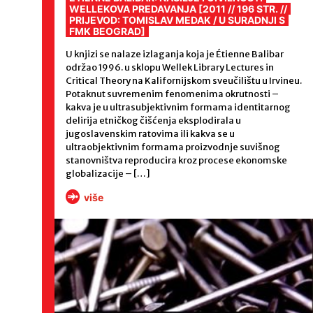
WELLEKOVA PREDAVANJA [2011 // 196 STR. //
PRIJEVOD: TOMISLAV MEDAK / U SURADNJI S
FMK BEOGRAD]
U knjizi se nalaze izlaganja koja je Étienne Balibar
održao 1996. u sklopu Wellek Library Lectures in
Critical Theory na Kalifornijskom sveučilištu u Irvineu.
Potaknut suvremenim fenomenima okrutnosti –
kakva je u ultrasubjektivnim formama identitarnog
delirija etničkog čišćenja eksplodirala u
jugoslavenskim ratovima ili kakva se u
ultraobjektivnim formama proizvodnje suvišnog
stanovništva reproducira kroz procese ekonomske
globalizacije – […]
više