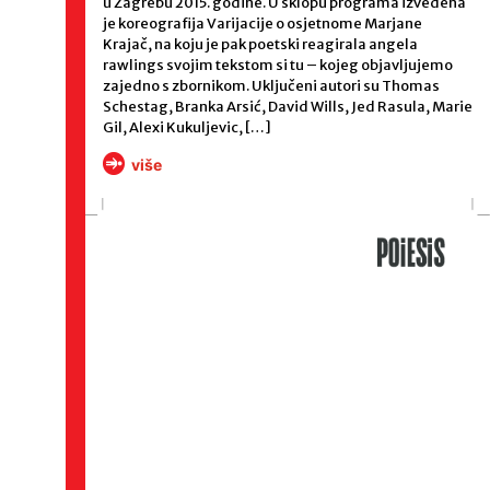
u Zagrebu 2015. godine. U sklopu programa izvedena
je koreografija Varijacije o osjetnome Marjane
Krajač, na koju je pak poetski reagirala angela
rawlings svojim tekstom si tu – kojeg objavljujemo
zajedno s zbornikom. Uključeni autori su Thomas
Schestag, Branka Arsić, David Wills, Jed Rasula, Marie
Gil, Alexi Kukuljevic, […]
više