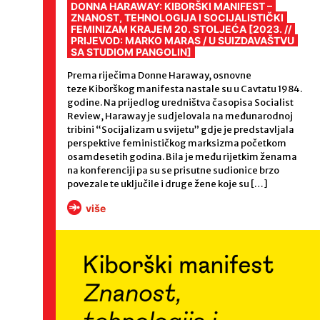
DONNA HARAWAY: KIBORŠKI MANIFEST –
ZNANOST, TEHNOLOGIJA I SOCIJALISTIČKI
FEMINIZAM KRAJEM 20. STOLJEĆA [2023. //
PRIJEVOD: MARKO MARAS / U SUIZDAVAŠTVU
SA STUDIOM PANGOLIN]
Prema riječima Donne Haraway, osnovne
teze Kiborškog manifesta nastale su u Cavtatu 1984.
godine. Na prijedlog uredništva časopisa Socialist
Review, Haraway je sudjelovala na međunarodnoj
tribini “Socijalizam u svijetu” gdje je predstavljala
perspektive feminističkog marksizma početkom
osamdesetih godina. Bila je među rijetkim ženama
na konferenciji pa su se prisutne sudionice brzo
povezale te uključile i druge žene koje su […]
više