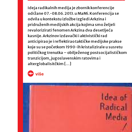
Ideja radikalnih medija je zbornik konferencije
održane 07.-08.06. 2013. u MaMi. Konferencija se
odvila u kontekstu izložbe Izgledi Arkzina i
pridruženih medijskih akcija kojima smo željeli
revalorizirati fenomen Arkzina dva desetljeća
kasnije. Arkzinov izdavački i aktivistički rad
anticipirao je i reflektirao taktičke medijske prakse
koje su se početkom 1990-ih kristalizirale u susretu
političkog trenutka – obilježenog postsocijalističkom
tranzicijom, jugoslavenskim ratovima i
alterglobalisitčkim […]
više