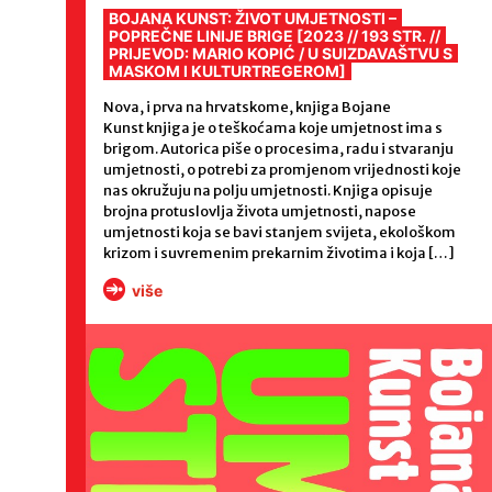
BOJANA KUNST: ŽIVOT UMJETNOSTI –
POPREČNE LINIJE BRIGE [2023 // 193 STR. //
PRIJEVOD: MARIO KOPIĆ / U SUIZDAVAŠTVU S
MASKOM I KULTURTREGEROM]
Nova, i prva na hrvatskome, knjiga Bojane
Kunst knjiga je o teškoćama koje umjetnost ima s
brigom. Autorica piše o procesima, radu i stvaranju
umjetnosti, o potrebi za promjenom vrijednosti koje
nas okružuju na polju umjetnosti. Knjiga opisuje
brojna protuslovlja života umjetnosti, napose
umjetnosti koja se bavi stanjem svijeta, ekološkom
krizom i suvremenim prekarnim životima i koja […]
više