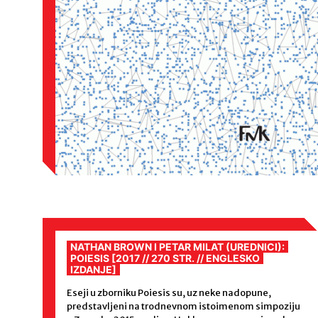
Stariji postovi
NATHAN BROWN I PETAR MILAT (UREDNICI):
POIESIS [2017 // 270 STR. // ENGLESKO
IZDANJE]
Eseji u zborniku Poiesis su, uz neke nadopune,
predstavljeni na trodnevnom istoimenom simpoziju